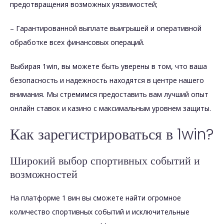
предотвращения возможных уязвимостей;
– Гарантированной выплате выигрышей и оперативной
обработке всех финансовых операций.
Выбирая 1win, вы можете быть уверены в том, что ваша
безопасность и надежность находятся в центре нашего
внимания. Мы стремимся предоставить вам лучший опыт
онлайн ставок и казино с максимальным уровнем защиты.
Как зарегистрироваться в 1win?
Широкий выбор спортивных событий и
возможностей
На платформе 1 вин вы сможете найти огромное
количество спортивных событий и исключительные