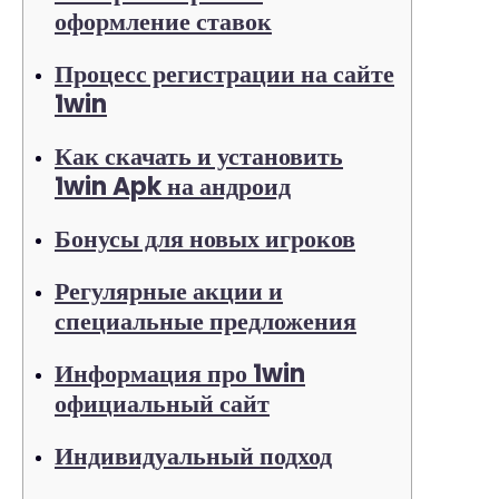
оформление ставок
Процесс регистрации на сайте
1win
Как скачать и установить
1win Apk на андроид
Бонусы для новых игроков
Регулярные акции и
специальные предложения
Информация про 1win
официальный сайт
Индивидуальный подход