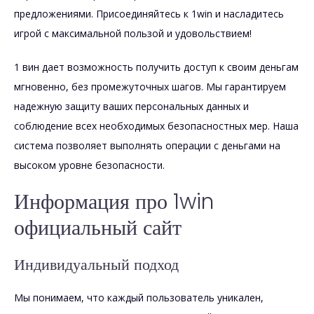
предложениями. Присоединяйтесь к 1win и насладитесь
игрой с максимальной пользой и удовольствием!
1 вин дает возможность получить доступ к своим деньгам
мгновенно, без промежуточных шагов. Мы гарантируем
надежную защиту ваших персональных данных и
соблюдение всех необходимых безопасностных мер. Наша
система позволяет выполнять операции с деньгами на
высоком уровне безопасности.
Информация про 1win
официальный сайт
Индивидуальный подход
Мы понимаем, что каждый пользователь уникален,