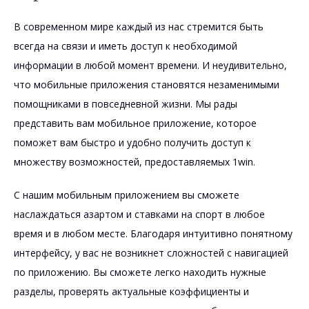
В современном мире каждый из нас стремится быть
всегда на связи и иметь доступ к необходимой
информации в любой момент времени. И неудивительно,
что мобильные приложения становятся незаменимыми
помощниками в повседневной жизни. Мы рады
представить вам мобильное приложение, которое
поможет вам быстро и удобно получить доступ к
множеству возможностей, предоставляемых 1win.
С нашим мобильным приложением вы сможете
наслаждаться азартом и ставками на спорт в любое
время и в любом месте. Благодаря интуитивно понятному
интерфейсу, у вас не возникнет сложностей с навигацией
по приложению. Вы сможете легко находить нужные
разделы, проверять актуальные коэффициенты и