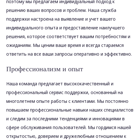
поэтому мы предлагаем индивидуальный подход к
решению ваших вопросов и проблем. Наша служба
поддержки настроена на выявление и учет вашего
индивидуального опыта и предоставление наилучшего
решения, которое соответствует вашим потребностям и
ожиданиям. Мы ценим ваше время и всегда стараемся
ответить на все ваши запросы оперативно и эффективно.
Профессионализм и опыт
Наша команда предлагает высококачественный и
профессиональный сервис поддержки, основанный на
многолетнем опыте работы с клиентами. Мы постоянно
повышаем профессиональные навыки наших специалистов
и следим за последними тенденциями и инновациями в
сфере обслуживания пользователей. Мы гордимся нашей
открытостью, доверием и дружелюбным отношением к