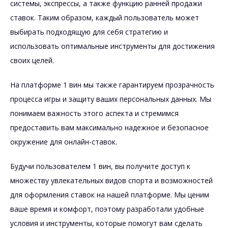
системы, экспрессы, а также функцию ранней продажи
ставок. Таким образом, каждый пользователь может
выбирать подходящую для себя стратегию и
использовать оптимальные инструменты для достижения
своих целей.
На платформе 1 вин мы также гарантируем прозрачность
процесса игры и защиту ваших персональных данных. Мы
понимаем важность этого аспекта и стремимся
предоставить вам максимально надежное и безопасное
окружение для онлайн-ставок.
Будучи пользователем 1 вин, вы получите доступ к
множеству увлекательных видов спорта и возможностей
для оформления ставок на нашей платформе. Мы ценим
ваше время и комфорт, поэтому разработали удобные
условия и инструменты, которые помогут вам сделать