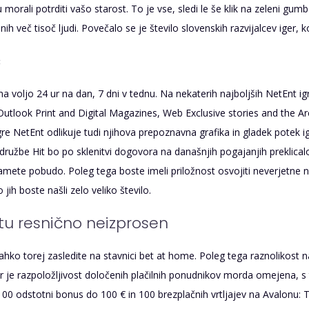
orali potrditi vašo starost. To je vse, sledi le še klik na zeleni gumb
nih več tisoč ljudi. Povečalo se je število slovenskih razvijalcev iger,
c
 na voljo 24 ur na dan, 7 dni v tednu. Na nekaterih najboljših NetEnt ig
tlook Print and Digital Magazines, Web Exclusive stories and the Archi
Igre NetEnt odlikuje tudi njihova prepoznavna grafika in gladek potek i
družbe Hit bo po sklenitvi dogovora na današnjih pogajanjih preklica
zamete pobudo. Poleg tega boste imeli priložnost osvojiti neverjetne n
 jih boste našli zelo veliko število.
tu resnično neizprosen
ahko torej zasledite na stavnici bet at home. Poleg tega raznolikost n
, kjer je razpoložljivost določenih plačilnih ponudnikov morda omejen
 100 odstotni bonus do 100 € in 100 brezplačnih vrtljajev na Avalonu: 