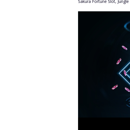
Sakura Fortune Slot, Jungle Sp