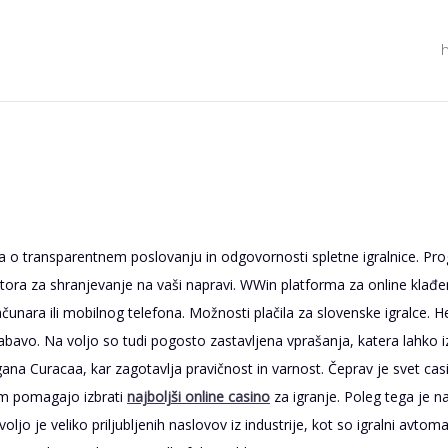
a o transparentnem poslovanju in odgovornosti spletne igralnice. Pr
stora za shranjevanje na vaši napravi. WWin platforma za online klađe
ara ili mobilnog telefona. Možnosti plačila za slovenske igralce. Hell 
abavo. Na voljo so tudi pogosto zastavljena vprašanja, katera lahko 
na Curacaa, kar zagotavlja pravičnost in varnost. Čeprav je svet cas
nam pomagajo izbrati
najboljši online casino
za igranje. Poleg tega je n
voljo je veliko priljubljenih naslovov iz industrije, kot so igralni avto